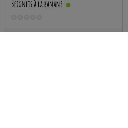
Beignets à la banane
Préparation :
10 minutes
Cuisson :
10 minutes