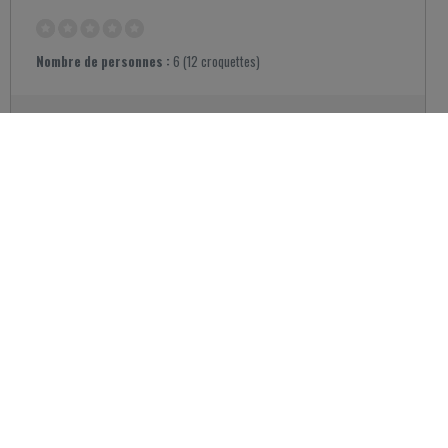
Nombre de personnes :
6 (12 croquettes)
Préparation :
20 minutes
Cuisson :
20 minutes