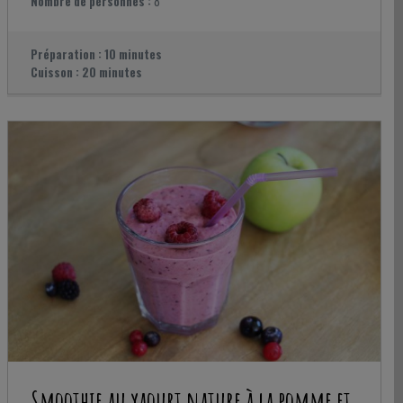
Nombre de personnes :
8
Préparation :
10 minutes
Cuisson :
20 minutes
Smoothie au yaourt nature à la pomme et