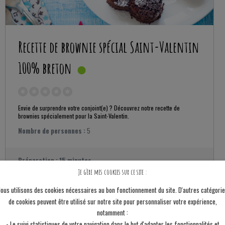
Recette de brownie spécial Saint-Valentin
100% breton
Envie de surprendre votre conjoint(e) ? Découvrez notre recette de
brownies spécialement pour la Saint-Valentin.
Nombre de personnes :
5
Préparation :
15 minutes
Cuisson :
10 minutes
Je gère mes cookies sur ce site :
Pour:
5 personnes
ous utilisons des cookies nécessaires au bon fonctionnement du site. D'autres catégori
de cookies peuvent être utilisé sur notre site pour personnaliser votre expérience,
notamment :
- Le suivi statistiques de votre navigation dans le but d'adapter les fonctionnalités et