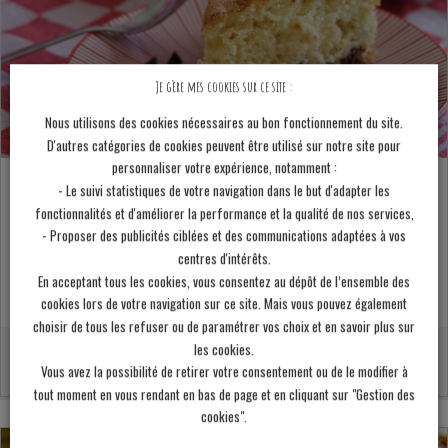
Je gère mes cookies sur ce site :
Nous utilisons des cookies nécessaires au bon fonctionnement du site.
D'autres catégories de cookies peuvent être utilisé sur notre site pour
personnaliser votre expérience, notamment :
- Le suivi statistiques de votre navigation dans le but d'adapter les
Gâteau à la vanille et aux pépites de chocolat
fonctionnalités et d'améliorer la performance et la qualité de nos services,
- Proposer des publicités ciblées et des communications adaptées à vos
centres d'intérêts.
En acceptant tous les cookies, vous consentez au dépôt de l’ensemble des
cookies lors de votre navigation sur ce site. Mais vous pouvez également
choisir de tous les refuser ou de paramétrer vos choix et en savoir plus sur
les cookies.
Préparation :
5 minutes
Vous avez la possibilité de retirer votre consentement ou de le modifier à
Cuisson :
30 minutes
tout moment en vous rendant en bas de page et en cliquant sur "Gestion des
cookies".