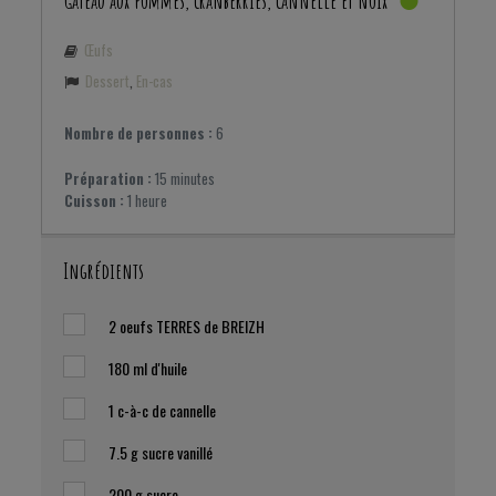
Gâteau aux pommes, cranberries, cannelle et noix
Œufs
Dessert
,
En-cas
Nombre de personnes :
6
Préparation :
15 minutes
Cuisson :
1 heure
Ingrédients
2
oeufs TERRES de BREIZH
180 ml
d'huile
1
c-à-c de cannelle
7.5 g sucre vanillé
200 g
sucre