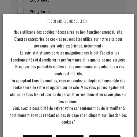
250 g
farine
Je gère mes cookies sur ce site :
4
pommes
Nous utilisons des cookies nécessaires au bon fonctionnement du site.
2
c-à-c de levure chimique
D'autres catégories de cookies peuvent être utilisé sur notre site pour
personnaliser votre expérience, notamment :
75 g
noix
- Le suivi statistiques de votre navigation dans le but d'adapter les
50 g
cranberries
fonctionnalités et d'améliorer la performance et la qualité de nos services,
- Proposer des publicités ciblées et des communications adaptées à vos
centres d'intérêts.
En acceptant tous les cookies, vous consentez au dépôt de l’ensemble des
Les étapes
cookies lors de votre navigation sur ce site. Mais vous pouvez également
choisir de tous les refuser ou de paramétrer vos choix et en savoir plus sur
1
Dans un récipient, mélangez les oeufs, l"huile, la cannelle,
les cookies.
les sucres, la farine ainsi que la levure.
Vous avez la possibilité de retirer votre consentement ou de le modifier à
tout moment en vous rendant en bas de page et en cliquant sur "Gestion des
2
Une fois la pâte lisse, incorporez les pommes pelées et
cookies".
coupées en morceaux. Ajoutez ensuite les noix concassées
et les cranberries.