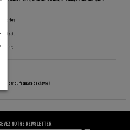
aux herbes.
s.
z le tout.
e
e
à 180 °C.
comté par du fromage de chèvre !
CEVEZ NOTRE NEWSLETTER