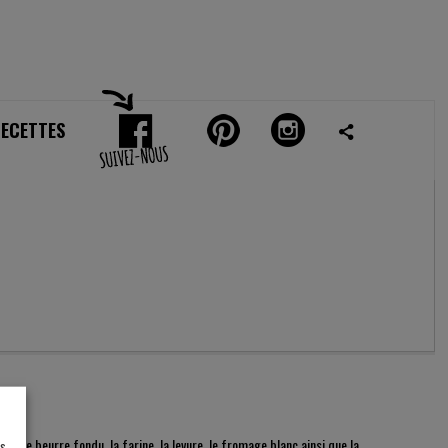
RECETTES
é, le beurre fondu, la farine, la levure, le fromage blanc ainsi que la
es