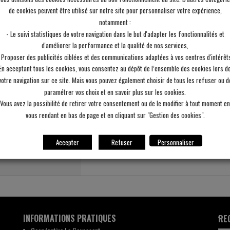
moutarde.
de cookies peuvent être utilisé sur notre site pour personnaliser votre expérience,
notamment :
2
- Le suivi statistiques de votre navigation dans le but d'adapter les fonctionnalités et
Coupez en dés les tranches de rôti de porc 
d'améliorer la performance et la qualité de nos services,
3
 Proposer des publicités ciblées et des communications adaptées à vos centres d'intérêt
Incorporez-les à la préparation puis mélange
En acceptant tous les cookies, vous consentez au dépôt de l’ensemble des cookies lors d
votre navigation sur ce site. Mais vous pouvez également choisir de tous les refuser ou d
4
Remplissez les moules et enfournez 15 min 
paramétrer vos choix et en savoir plus sur les cookies.
Vous avez la possibilité de retirer votre consentement ou de le modifier à tout moment en
vous rendant en bas de page et en cliquant sur "Gestion des cookies".
Astuce(s) et conseil(s)
Accepter
Refuser
Personnaliser
Pour plus de saveurs, vous pouvez remplacer le 
INFORMATIONS PRATIQUES
RE