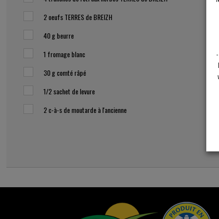
2
oeufs TERRES de BREIZH
40 g
beurre
1
fromage blanc
-
30 g
comté râpé
1/2
sachet de levure
2
c-à-s de moutarde à l'ancienne