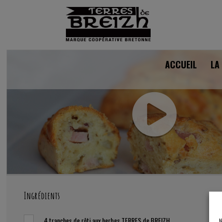
ACCUEIL
LA
Ingrédients
4
tranches de rôti aux herbes TERRES de BREIZH
N