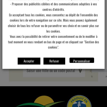
- Proposer des publicités ciblées et des communications adaptées à vos
centres d'intérêts.
Choisissez un produit ou saisissez une ville, un code postal
En acceptant tous les cookies, vous consentez au dépôt de l’ensemble des
cookies lors de votre navigation sur ce site. Mais vous pouvez également
choisir de tous les refuser ou de paramétrer vos choix et en savoir plus sur
les cookies.
Vous avez la possibilité de retirer votre consentement ou de le modifier à
tout moment en vous rendant en bas de page et en cliquant sur "Gestion des
Pommes de
Oeufs
Charcuterie
cookies".
terres
Accepter
Refuser
Personnaliser
15 Km
15
2